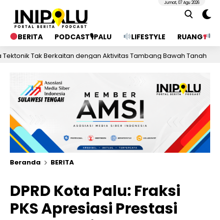
Jumat, 07 Agu 2026
BERITA
PODCAST🎙PALU
LIFESTYLE
RUANG
PU
Tak Berkaitan dengan Aktivitas Tambang Bawah Tanah
1 hari l
Beranda
BERITA
DPRD Kota Palu: Fraksi
PKS Apresiasi Prestasi