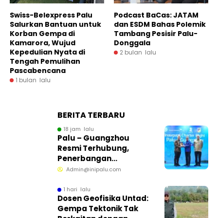
Swiss-Belexpress Palu
Podcast BaCas: JATAM
Salurkan Bantuan untuk
dan ESDM Bahas Polemik
Korban Gempa di
Tambang Pesisir Palu-
Kamarora, Wujud
Donggala
Kepedulian Nyata di
2 bulan lalu
Tengah Pemulihan
Pascabencana
1 bulan lalu
BERITA TERBARU
18 jam lalu
Palu – Guangzhou
Resmi Terhubung,
Penerbangan
Internasional Perdana
Admin@inipalu.com
Dibuka dari Sulawesi
Tengah
1 hari lalu
Dosen Geofisika Untad:
Gempa Tektonik Tak