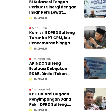
BI Sulawesi Tengah
Perkuat Sinergi dengan
Insan Pers Lewat
Capacity Building di
𝗜𝗡𝗜𝗣𝗔𝗟𝗨
Ampana
5 hari lalu
Komisi III DPRD Sulteng
Turun ke PT CPM, Isu
Pencemaran hingga
Kontribusi PAD Jadi
𝗜𝗡𝗜𝗣𝗔𝗟𝗨
Sorotan
1 minggu lalu
APINDO Sulteng
Evaluasi Kebijakan
RKAB, Dinilai Tekan
Efisiensi Ekonomi
𝗜𝗡𝗜𝗣𝗔𝗟𝗨
1 minggu lalu
KPK Dalami Dugaan
Penyimpangan Dana
Pokir DPRD Sulteng,
Proses di Sekretariat
𝗜𝗡𝗜𝗣𝗔𝗟𝗨