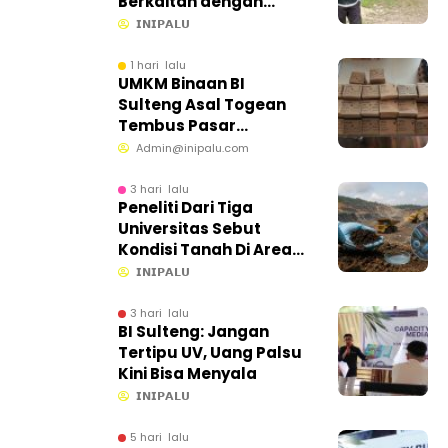
Berkaitan dengan
Aktivitas Tambang
𝗜𝗡𝗜𝗣𝗔𝗟𝗨
Bawah Tanah
1 hari lalu
UMKM Binaan BI
Sulteng Asal Togean
Tembus Pasar
Internasional
Admin@inipalu.com
3 hari lalu
Peneliti Dari Tiga
Universitas Sebut
Kondisi Tanah Di Area
CPM Masih Baik
𝗜𝗡𝗜𝗣𝗔𝗟𝗨
3 hari lalu
BI Sulteng: Jangan
Tertipu UV, Uang Palsu
Kini Bisa Menyala
𝗜𝗡𝗜𝗣𝗔𝗟𝗨
5 hari lalu