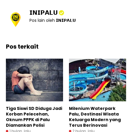
𝗜𝗡𝗜𝗣𝗔𝗟𝗨
Pos lain oleh 𝗜𝗡𝗜𝗣𝗔𝗟𝗨
Pos terkait
Tiga Siswi SD Diduga Jadi
Milenium Waterpark
Korban Pelecehan,
Palu, Destinasi Wisata
Oknum PPPK di Palu
Keluarga Modern yang
Diamankan Polisi
Terus Berinovasi
1 bulan lalu
2 bulan lalu