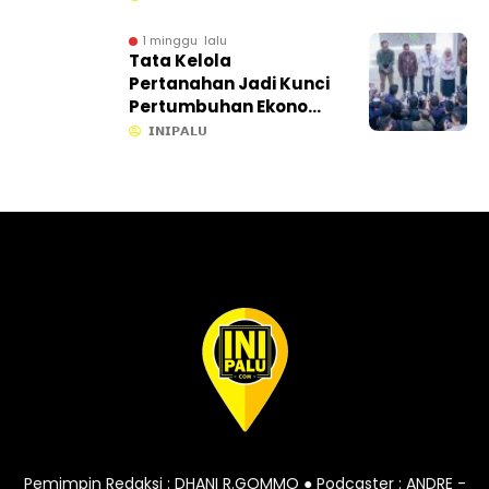
Ikut Ditelusuri
1 minggu lalu
Tata Kelola
Pertanahan Jadi Kunci
Pertumbuhan Ekonomi,
Gubernur Anwar Hafid
𝗜𝗡𝗜𝗣𝗔𝗟𝗨
Gandeng KPK dan
ATR/BPN Percepat
Kepastian Lahan
Pemimpin Redaksi : DHANI R.GOMMO ● Podcaster : ANDRE -