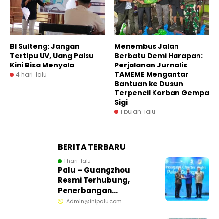
BI Sulteng: Jangan
Menembus Jalan
Tertipu UV, Uang Palsu
Berbatu Demi Harapan:
Kini Bisa Menyala
Perjalanan Jurnalis
TAMEME Mengantar
4 hari lalu
Bantuan ke Dusun
Terpencil Korban Gempa
Sigi
1 bulan lalu
BERITA TERBARU
1 hari lalu
Palu – Guangzhou
Resmi Terhubung,
Penerbangan
Internasional Perdana
Admin@inipalu.com
Dibuka dari Sulawesi