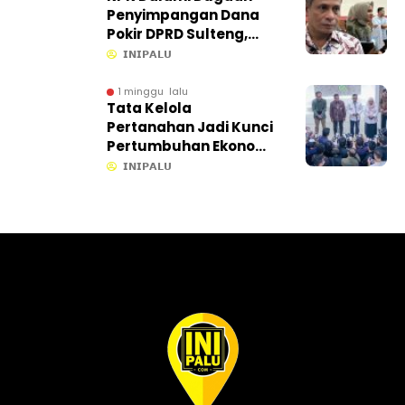
Penyimpangan Dana
Pokir DPRD Sulteng,
Proses di Sekretariat
𝗜𝗡𝗜𝗣𝗔𝗟𝗨
Ikut Ditelusuri
1 minggu lalu
Tata Kelola
Pertanahan Jadi Kunci
Pertumbuhan Ekonomi,
Gubernur Anwar Hafid
𝗜𝗡𝗜𝗣𝗔𝗟𝗨
Gandeng KPK dan
ATR/BPN Percepat
Kepastian Lahan