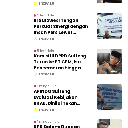
𝗜𝗡𝗜𝗣𝗔𝗟𝗨
5 hari lalu
BI Sulawesi Tengah
Perkuat Sinergi dengan
Insan Pers Lewat
Capacity Building di
𝗜𝗡𝗜𝗣𝗔𝗟𝗨
Ampana
5 hari lalu
Komisi III DPRD Sulteng
Turun ke PT CPM, Isu
Pencemaran hingga
Kontribusi PAD Jadi
𝗜𝗡𝗜𝗣𝗔𝗟𝗨
Sorotan
1 minggu lalu
APINDO Sulteng
Evaluasi Kebijakan
RKAB, Dinilai Tekan
Efisiensi Ekonomi
𝗜𝗡𝗜𝗣𝗔𝗟𝗨
1 minggu lalu
KPK Dalami Dugaan