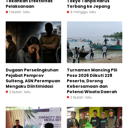
Tekankan Efektivitas
Tokyo Tanpa Harus
Pelaksanaan
Terbang ke Jepang
1 bulan lalu
4 minggu lalu
Dugaan Perselingkuhan
Turnamen Mancing PSI
Pejabat Pemprov
Poso 2026 Diikuti 228
Sulteng, ASN Perempuan
Peserta, Dorong
Mengaku Diintimidasi
Kebersamaan dan
Potensi Wisata Daerah
2 bulan lalu
2 bulan lalu