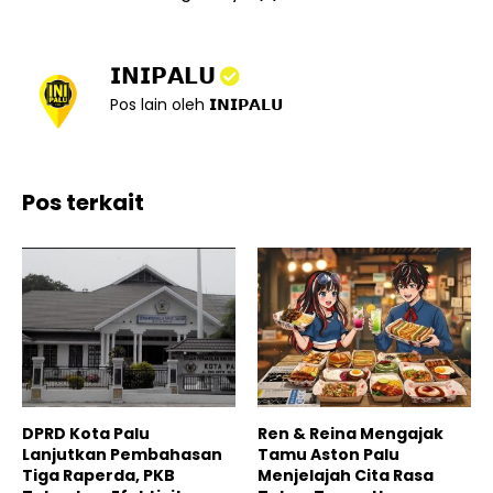
𝗜𝗡𝗜𝗣𝗔𝗟𝗨
Pos lain oleh 𝗜𝗡𝗜𝗣𝗔𝗟𝗨
Pos terkait
DPRD Kota Palu
Ren & Reina Mengajak
Lanjutkan Pembahasan
Tamu Aston Palu
Tiga Raperda, PKB
Menjelajah Cita Rasa