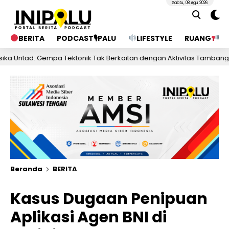
Sabtu, 08 Agu 2026
BERITA
PODCAST🎙PALU
LIFESTYLE
RUANG
PU
 Gempa Tektonik Tak Berkaitan dengan Aktivitas Tambang Bawah Tan
Beranda
BERITA
Kasus Dugaan Penipuan
Aplikasi Agen BNI di