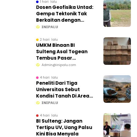
Tengah
1 hari lalu
Dosen Geofisika Untad:
Gempa Tektonik Tak
Berkaitan dengan
Aktivitas Tambang
𝗜𝗡𝗜𝗣𝗔𝗟𝗨
Bawah Tanah
2 hari lalu
UMKM Binaan BI
Sulteng Asal Togean
Tembus Pasar
Internasional
Admin@inipalu.com
4 hari lalu
Peneliti Dari Tiga
Universitas Sebut
Kondisi Tanah Di Area
CPM Masih Baik
𝗜𝗡𝗜𝗣𝗔𝗟𝗨
4 hari lalu
BI Sulteng: Jangan
Tertipu UV, Uang Palsu
Kini Bisa Menyala