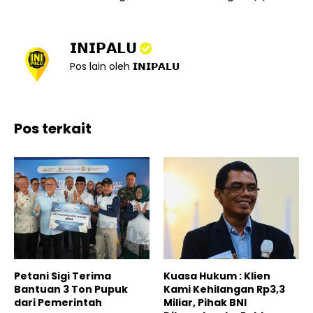
𝗜𝗡𝗜𝗣𝗔𝗟𝗨
Pos lain oleh 𝗜𝗡𝗜𝗣𝗔𝗟𝗨
Pos terkait
Petani Sigi Terima
Kuasa Hukum : Klien
Bantuan 3 Ton Pupuk
Kami Kehilangan Rp3,3
dari Pemerintah
Miliar, Pihak BNI