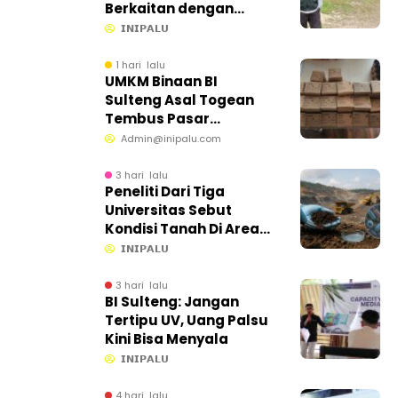
Berkaitan dengan
Aktivitas Tambang
𝗜𝗡𝗜𝗣𝗔𝗟𝗨
Bawah Tanah
1 hari lalu
UMKM Binaan BI
Sulteng Asal Togean
Tembus Pasar
Internasional
Admin@inipalu.com
3 hari lalu
Peneliti Dari Tiga
Universitas Sebut
Kondisi Tanah Di Area
CPM Masih Baik
𝗜𝗡𝗜𝗣𝗔𝗟𝗨
3 hari lalu
BI Sulteng: Jangan
Tertipu UV, Uang Palsu
Kini Bisa Menyala
𝗜𝗡𝗜𝗣𝗔𝗟𝗨
4 hari lalu