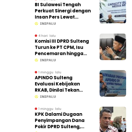
BI Sulawesi Tengah
Perkuat Sinergi dengan
Insan Pers Lewat
Capacity Building di
𝗜𝗡𝗜𝗣𝗔𝗟𝗨
Ampana
4 hari lalu
Komisi III DPRD Sulteng
Turun ke PT CPM, Isu
Pencemaran hingga
Kontribusi PAD Jadi
𝗜𝗡𝗜𝗣𝗔𝗟𝗨
Sorotan
1 minggu lalu
APINDO Sulteng
Evaluasi Kebijakan
RKAB, Dinilai Tekan
Efisiensi Ekonomi
𝗜𝗡𝗜𝗣𝗔𝗟𝗨
1 minggu lalu
KPK Dalami Dugaan
Penyimpangan Dana
Pokir DPRD Sulteng,