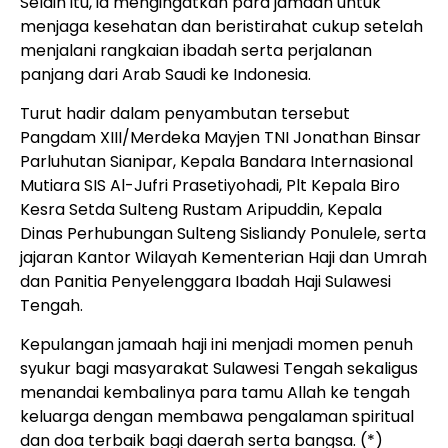
Selain itu, ia mengingatkan para jamaah untuk
menjaga kesehatan dan beristirahat cukup setelah
menjalani rangkaian ibadah serta perjalanan
panjang dari Arab Saudi ke Indonesia.
Turut hadir dalam penyambutan tersebut
Pangdam XIII/Merdeka Mayjen TNI Jonathan Binsar
Parluhutan Sianipar, Kepala Bandara Internasional
Mutiara SIS Al-Jufri Prasetiyohadi, Plt Kepala Biro
Kesra Setda Sulteng Rustam Aripuddin, Kepala
Dinas Perhubungan Sulteng Sisliandy Ponulele, serta
jajaran Kantor Wilayah Kementerian Haji dan Umrah
dan Panitia Penyelenggara Ibadah Haji Sulawesi
Tengah.
Kepulangan jamaah haji ini menjadi momen penuh
syukur bagi masyarakat Sulawesi Tengah sekaligus
menandai kembalinya para tamu Allah ke tengah
keluarga dengan membawa pengalaman spiritual
dan doa terbaik bagi daerah serta bangsa. (*)