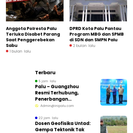
Anggota Polresta Palu
DPRD Kota Palu Pantau
Terluka Disabet Parang
Program MBG dan SPMB
Saat Penggerebekan
di SDN dan SMPN Palu
Sabu
2 bulan lalu
1 bulan lalu
Terbaru
5 jam lalu
Palu – Guangzhou
Resmi Terhubung,
Penerbangan
Internasional Perdana
Admin@inipalu.com
Dibuka dari Sulawesi
Tengah
22 jam lalu
Dosen Geofisika Untad:
Gempa Tektonik Tak