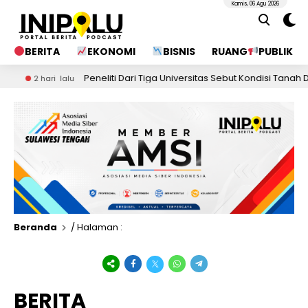
Kamis, 06 Agu 2026
BERITA
EKONOMI
BISNIS
RUANG
PUBLIK
Peneliti Dari Tiga Universitas Sebut Kondisi Tanah Di Area 
 hari lalu
Beranda
/ Halaman :
BERITA