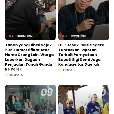
3 minggu lalu
3 minggu lalu
Tanah yang Dibeli Sejak
LPIP Desak Polisi Segera
2021 Bersertifikat Atas
Tuntaskan Laporan
Nama Orang Lain, Warga
Terkait Pernyataan
Laporkan Dugaan
Bupati Sigi Demi Jaga
Penjualan Tanah Ganda
Kondusivitas Daerah
ke Polisi
𝗜𝗡𝗜𝗣𝗔𝗟𝗨
𝗜𝗡𝗜𝗣𝗔𝗟𝗨