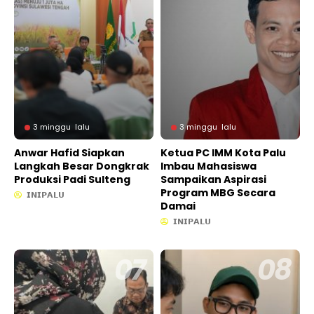
3 minggu lalu
3 minggu lalu
Anwar Hafid Siapkan
Ketua PC IMM Kota Palu
Langkah Besar Dongkrak
Imbau Mahasiswa
Produksi Padi Sulteng
Sampaikan Aspirasi
Program MBG Secara
𝗜𝗡𝗜𝗣𝗔𝗟𝗨
Damai
𝗜𝗡𝗜𝗣𝗔𝗟𝗨