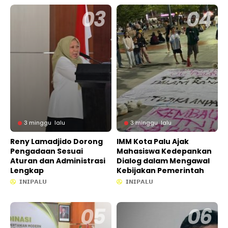
3 minggu lalu
3 minggu lalu
Reny Lamadjido Dorong
IMM Kota Palu Ajak
Pengadaan Sesuai
Mahasiswa Kedepankan
Aturan dan Administrasi
Dialog dalam Mengawal
Lengkap
Kebijakan Pemerintah
𝗜𝗡𝗜𝗣𝗔𝗟𝗨
𝗜𝗡𝗜𝗣𝗔𝗟𝗨