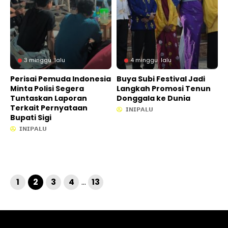
3 minggu lalu
4 minggu lalu
Perisai Pemuda Indonesia
Buya Subi Festival Jadi
Minta Polisi Segera
Langkah Promosi Tenun
Tuntaskan Laporan
Donggala ke Dunia
Terkait Pernyataan
𝗜𝗡𝗜𝗣𝗔𝗟𝗨
Bupati Sigi
𝗜𝗡𝗜𝗣𝗔𝗟𝗨
1
2
3
4
…
13