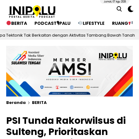
Jumat, 07 Agu 2026
BERITA
PODCAST🎙PALU
LIFESTYLE
RUANG
PU
k Tak Berkaitan dengan Aktivitas Tambang Bawah Tanah
1 har
Beranda
BERITA
PSI Tunda Rakorwilsus di
Sulteng, Prioritaskan