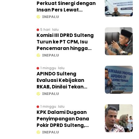
Perkuat Sinergi dengan
Insan Pers Lewat
Capacity Building di
𝗜𝗡𝗜𝗣𝗔𝗟𝗨
Ampana
5 hari lalu
Komisi III DPRD Sulteng
Turun ke PT CPM, Isu
Pencemaran hingga
Kontribusi PAD Jadi
𝗜𝗡𝗜𝗣𝗔𝗟𝗨
Sorotan
1 minggu lalu
APINDO Sulteng
Evaluasi Kebijakan
RKAB, Dinilai Tekan
Efisiensi Ekonomi
𝗜𝗡𝗜𝗣𝗔𝗟𝗨
1 minggu lalu
KPK Dalami Dugaan
Penyimpangan Dana
Pokir DPRD Sulteng,
Proses di Sekretariat
𝗜𝗡𝗜𝗣𝗔𝗟𝗨
Ikut Ditelusuri