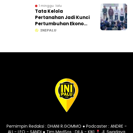
1 minggu lalu
Tata Kelola
Pertanahan Jadi Kunci
Pertumbuhan Ekonomi,
Gubernur Anwar Hafid
𝗜𝗡𝗜𝗣𝗔𝗟𝗨
Gandeng KPK dan
ATR/BPN Percepat
Kepastian Lahan
Pemimpin Redaksi : DHANI R.GOMMO ● Podcaster : ANDRE -
ALI - LEO - SANDI ● Tim MedSos : DILA - KIKI
Jl. Swadaya