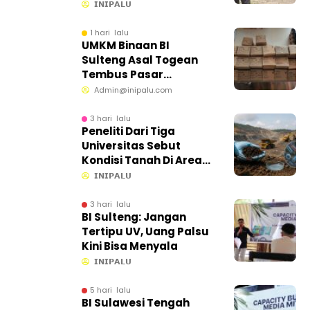
Aktivitas Tambang
𝗜𝗡𝗜𝗣𝗔𝗟𝗨
Bawah Tanah
1 hari lalu
UMKM Binaan BI
Sulteng Asal Togean
Tembus Pasar
Internasional
Admin@inipalu.com
3 hari lalu
Peneliti Dari Tiga
Universitas Sebut
Kondisi Tanah Di Area
CPM Masih Baik
𝗜𝗡𝗜𝗣𝗔𝗟𝗨
3 hari lalu
BI Sulteng: Jangan
Tertipu UV, Uang Palsu
Kini Bisa Menyala
𝗜𝗡𝗜𝗣𝗔𝗟𝗨
5 hari lalu
BI Sulawesi Tengah