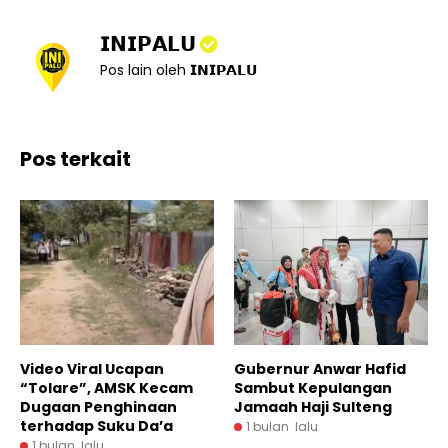
𝗜𝗡𝗜𝗣𝗔𝗟𝗨
Pos lain oleh 𝗜𝗡𝗜𝗣𝗔𝗟𝗨
Pos terkait
Video Viral Ucapan
Gubernur Anwar Hafid
“Tolare”, AMSK Kecam
Sambut Kepulangan
Dugaan Penghinaan
Jamaah Haji Sulteng
terhadap Suku Da’a
1 bulan lalu
1 bulan lalu