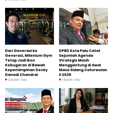
Dari Generasi ke
DPRD Kota Palu Catat
Generasi, Milenium Gym
Sejumlah Agenda
Tetap Jadi Ikon
Strategis Masih
Kebugaran di Bawah
Menggantung di Awal
Kepemimpinan Decky
Masa Sidang Caturwulan
Danadi Chandral
II 2026
2 bulan lalu
1 bulan lalu