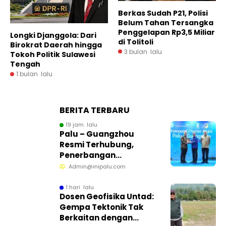
Berkas Sudah P21, Polisi
Belum Tahan Tersangka
Penggelapan Rp3,5 Miliar
Longki Djanggola: Dari
di Tolitoli
Birokrat Daerah hingga
3 bulan lalu
Tokoh Politik Sulawesi
Tengah
1 bulan lalu
BERITA TERBARU
19 jam lalu
Palu – Guangzhou
Resmi Terhubung,
Penerbangan
Internasional Perdana
Admin@inipalu.com
Dibuka dari Sulawesi
Tengah
1 hari lalu
Dosen Geofisika Untad:
Gempa Tektonik Tak
Berkaitan dengan