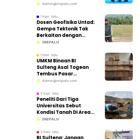
Internasional Perdana
Admin@inipalu.com
Dibuka dari Sulawesi
Tengah
1 hari lalu
Dosen Geofisika Untad:
Gempa Tektonik Tak
Berkaitan dengan
Aktivitas Tambang
𝗜𝗡𝗜𝗣𝗔𝗟𝗨
Bawah Tanah
1 hari lalu
UMKM Binaan BI
Sulteng Asal Togean
Tembus Pasar
Internasional
Admin@inipalu.com
3 hari lalu
Peneliti Dari Tiga
Universitas Sebut
Kondisi Tanah Di Area
CPM Masih Baik
𝗜𝗡𝗜𝗣𝗔𝗟𝗨
3 hari lalu
BI Sulteng: Jangan