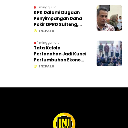
1 minggu lalu
KPK Dalami Dugaan
Penyimpangan Dana
Pokir DPRD Sulteng,
Proses di Sekretariat
𝗜𝗡𝗜𝗣𝗔𝗟𝗨
Ikut Ditelusuri
1 minggu lalu
Tata Kelola
Pertanahan Jadi Kunci
Pertumbuhan Ekonomi,
Gubernur Anwar Hafid
𝗜𝗡𝗜𝗣𝗔𝗟𝗨
Gandeng KPK dan
ATR/BPN Percepat
Kepastian Lahan