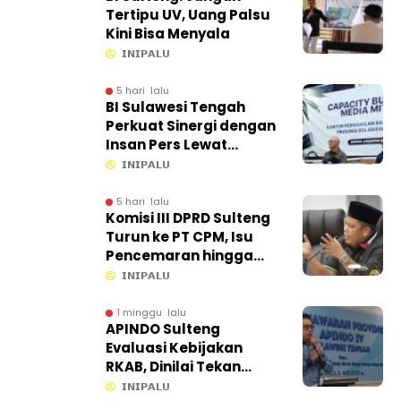
Tertipu UV, Uang Palsu
Kini Bisa Menyala
𝗜𝗡𝗜𝗣𝗔𝗟𝗨
5 hari lalu
BI Sulawesi Tengah
Perkuat Sinergi dengan
Insan Pers Lewat
Capacity Building di
𝗜𝗡𝗜𝗣𝗔𝗟𝗨
Ampana
5 hari lalu
Komisi III DPRD Sulteng
Turun ke PT CPM, Isu
Pencemaran hingga
Kontribusi PAD Jadi
𝗜𝗡𝗜𝗣𝗔𝗟𝗨
Sorotan
1 minggu lalu
APINDO Sulteng
Evaluasi Kebijakan
RKAB, Dinilai Tekan
Efisiensi Ekonomi
𝗜𝗡𝗜𝗣𝗔𝗟𝗨