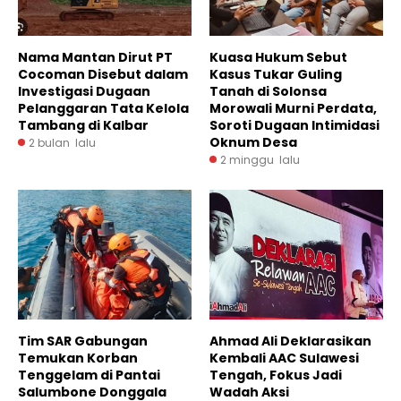
Nama Mantan Dirut PT
Kuasa Hukum Sebut
Cocoman Disebut dalam
Kasus Tukar Guling
Investigasi Dugaan
Tanah di Solonsa
Pelanggaran Tata Kelola
Morowali Murni Perdata,
Tambang di Kalbar
Soroti Dugaan Intimidasi
Oknum Desa
2 bulan lalu
2 minggu lalu
Tim SAR Gabungan
Ahmad Ali Deklarasikan
Temukan Korban
Kembali AAC Sulawesi
Tenggelam di Pantai
Tengah, Fokus Jadi
Salumbone Donggala
Wadah Aksi