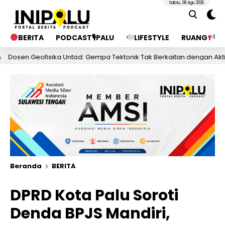
Sabtu, 08 Agu 2026
BERITA
PODCAST🎙PALU
LIFESTYLE
RUANG
PU
Geofisika Untad: Gempa Tektonik Tak Berkaitan dengan Aktivitas T
Beranda
BERITA
DPRD Kota Palu Soroti
Denda BPJS Mandiri,