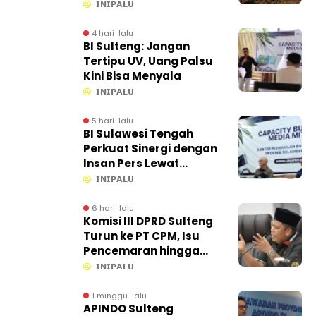
CPM Masih Baik
𝗜𝗡𝗜𝗣𝗔𝗟𝗨
4 hari lalu
BI Sulteng: Jangan
Tertipu UV, Uang Palsu
Kini Bisa Menyala
𝗜𝗡𝗜𝗣𝗔𝗟𝗨
5 hari lalu
BI Sulawesi Tengah
Perkuat Sinergi dengan
Insan Pers Lewat
Capacity Building di
𝗜𝗡𝗜𝗣𝗔𝗟𝗨
Ampana
6 hari lalu
Komisi III DPRD Sulteng
Turun ke PT CPM, Isu
Pencemaran hingga
Kontribusi PAD Jadi
𝗜𝗡𝗜𝗣𝗔𝗟𝗨
Sorotan
1 minggu lalu
APINDO Sulteng