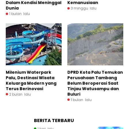
Dalam Kondisi Meninggal
Kemanusiaan
Dunia
3 minggu lalu
1 bulan lalu
Milenium Waterpark
DPRD Kota Palu Temukan
Palu, Destinasi Wisata
Perusahaan Tambang
Keluarga Modern yang
Belum Beroperasi Saat
Terus Berinovasi
Tinjau Watusampu dan
Buluri
2 bulan lalu
1 bulan lalu
BERITA TERBARU
1 hari lalu