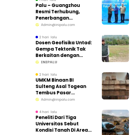
Palu – Guangzhou
Resmi Terhubung,
Penerbangan
Internasional Perdana
Admin@inipalu.com
Dibuka dari Sulawesi
Tengah
2 hari lalu
Dosen Geofisika Untad:
Gempa Tektonik Tak
Berkaitan dengan
Aktivitas Tambang
𝗜𝗡𝗜𝗣𝗔𝗟𝗨
Bawah Tanah
2 hari lalu
UMKM Binaan BI
Sulteng Asal Togean
Tembus Pasar
Internasional
Admin@inipalu.com
4 hari lalu
Peneliti Dari Tiga
Universitas Sebut
Kondisi Tanah Di Area