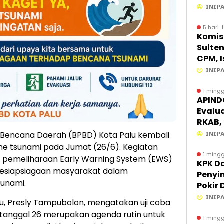
Lewat
𝗜𝗡𝗜𝗣
Build
5 hari 
Komisi
Sulten
CPM, 
hingg
𝗜𝗡𝗜𝗣
PAD J
1 mingg
APIND
Evalu
RKAB, 
Efisie
Bencana Daerah (BPBD) Kota Palu kembali
𝗜𝗡𝗜𝗣
ene tsunami pada Jumat (26/6). Kegiatan
1 mingg
i pemeliharaan Early Warning System (EWS)
KPK D
kesiapsiagaan masyarakat dalam
Penyi
unami.
Pokir 
Proses
𝗜𝗡𝗜𝗣
u, Presly Tampubolon, mengatakan uji coba
Ikut D
p tanggal 26 merupakan agenda rutin untuk
1 mingg