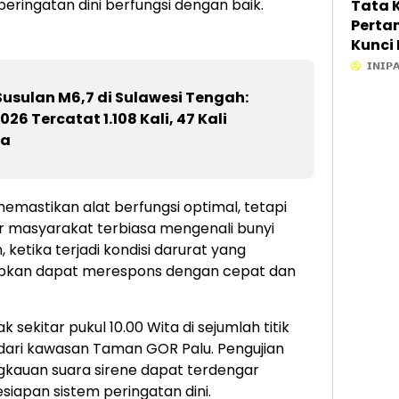
ringatan dini berfungsi dengan baik.
Tata 
Perta
Kunci
Ekono
𝗜𝗡𝗜𝗣
Anwar
sulan M6,7 di Sulawesi Tengah:
Gande
26 Tercatat 1.108 Kali, 47 Kali
ATR/B
ga
Kepas
memastikan alat berfungsi optimal, tetapi
ar masyarakat terbiasa mengenali bunyi
 ketika terjadi kondisi darurat yang
apkan dapat merespons dengan cepat dan
 sekitar pukul 10.00 Wita di sejumlah titik
k dari kawasan Taman GOR Palu. Pengujian
gkauan suara sirene dapat terdengar
siapan sistem peringatan dini.