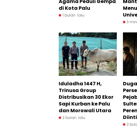
Agama Peduli Gempa
Mant
di Kota Palu
Menu
Unive
1 bulan lalu
3 min
Iduladha 1447 H,
Dug
Trinusa Group
Pers
Distribusikan 30 Ekor
Peja
Sapi Kurban ke Palu
Sulte
dan Morowali Utara
Pere
Diint
2 bulan lalu
2 bul