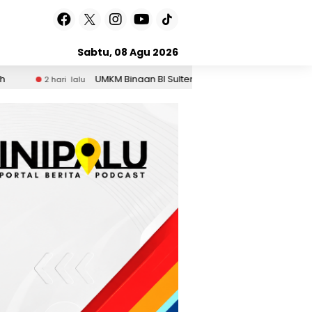
Sabtu, 08 Agu 2026
UMKM Binaan BI Sulteng Asal Togean Tembus Pasar Internasional