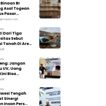
Binaan BI
ng Asal Togean
s Pasar
asional
@inipalu.com
lalu
ti Dari Tiga
sitas Sebut
i Tanah Di Area
asih Baik
𝗟𝗨
lalu
teng: Jangan
pu UV, Uang
Kini Bisa
la
𝗟𝗨
lalu
lawesi Tengah
t Sinergi
n Insan Pers