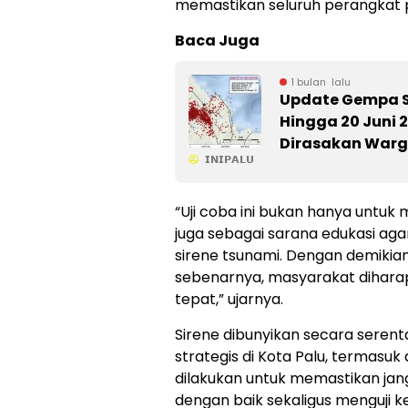
memastikan seluruh perangkat pe
Baca Juga
1 bulan lalu
Update Gempa Su
Hingga 20 Juni 20
Dirasakan War
𝗜𝗡𝗜𝗣𝗔𝗟𝗨
“Uji coba ini bukan hanya untuk 
juga sebagai sarana edukasi ag
sirene tsunami. Dengan demikian,
sebenarnya, masyarakat dihar
tepat,” ujarnya.
Sirene dibunyikan secara serentak
strategis di Kota Palu, termasu
dilakukan untuk memastikan jan
dengan baik sekaligus menguji ke