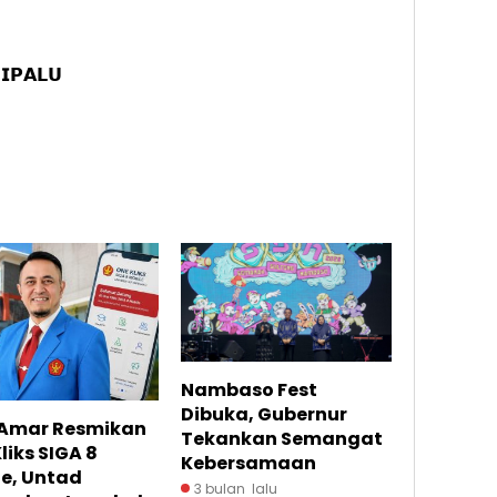
𝗣𝗔𝗟𝗨
Nambaso Fest
Dibuka, Gubernur
. Amar Resmikan
Tekankan Semangat
liks SIGA 8
Kebersamaan
e, Untad
3 bulan lalu