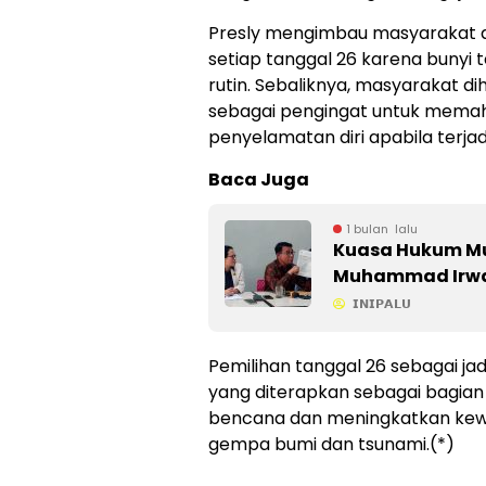
Presly mengimbau masyarakat ag
setiap tanggal 26 karena bunyi t
rutin. Sebaliknya, masyarakat
sebagai pengingat untuk memaha
penyelamatan diri apabila terja
Baca Juga
1 bulan lalu
Kuasa Hukum M
Muhammad Irwan,
𝗜𝗡𝗜𝗣𝗔𝗟𝗨
Pemilihan tanggal 26 sebagai ja
yang diterapkan sebagai bagia
bencana dan meningkatkan ke
gempa bumi dan tsunami.(*)