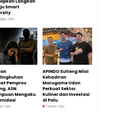
apkan Langkah
ju Smart
rsity
ggu lalu
aan
APINDO Sulteng Nilai
elingkuhan
Kehadiran
bat Pemprov
Marugame Udon
ng, ASN
Perkuat Sektor
mpuan Mengaku
Kuliner dan Investasi
imidasi
di Palu
an lalu
1 bulan lalu