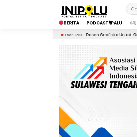
BERITA
PODCAST🎙PALU
L
gah
Dosen Geofisika Untad: Gempa Tektonik Tak 
1 hari lalu