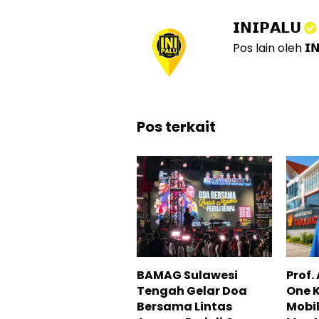
𝗜𝗡𝗜𝗣𝗔𝗟𝗨
Pos lain oleh 𝗜𝗡
Pos terkait
BAMAG Sulawesi
Prof
Tengah Gelar Doa
One K
Bersama Lintas
Mobil