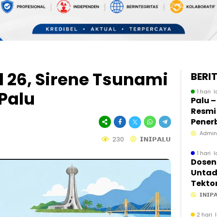
 26, Sirene Tsunami
BERI
Palu
1 hari l
Palu 
Resmi
Pener
Intern
Admin
230
𝗜𝗡𝗜𝗣𝗔𝗟𝗨
Perda
Sulaw
1 hari l
Dosen
Untad
Tekto
Berka
𝗜𝗡𝗜𝗣
Aktiv
Bawa
2 hari 