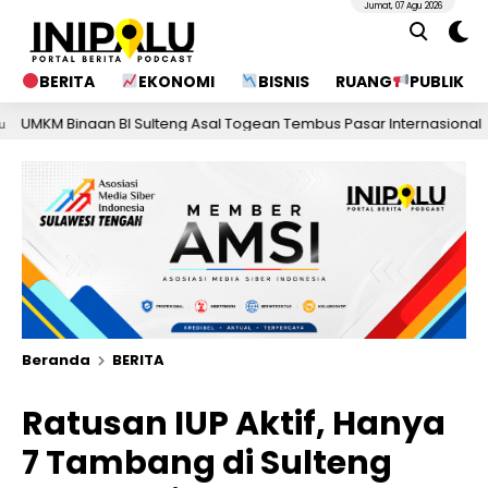
Jumat, 07 Agu 2026
BERITA
EKONOMI
BISNIS
RUANG
PUBLIK
inaan BI Sulteng Asal Togean Tembus Pasar Internasional
3 
Beranda
BERITA
Ratusan IUP Aktif, Hanya
7 Tambang di Sulteng