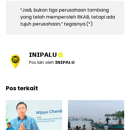
“Jadi, bukan tiga perusahaan tambang
yang telah memperoleh RKAB, tetapi ada
tujuh perusahaan,” tegasnya.(*)
𝗜𝗡𝗜𝗣𝗔𝗟𝗨
Pos lain oleh 𝗜𝗡𝗜𝗣𝗔𝗟𝗨
Pos terkait