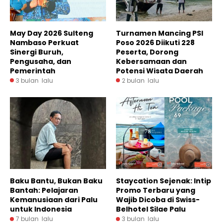
May Day 2026 Sulteng
Turnamen Mancing PSI
Nambaso Perkuat
Poso 2026 Diikuti 228
Sinergi Buruh,
Peserta, Dorong
Pengusaha, dan
Kebersamaan dan
Pemerintah
Potensi Wisata Daerah
3 bulan lalu
2 bulan lalu
Baku Bantu, Bukan Baku
Staycation Sejenak: Intip
Bantah: Pelajaran
Promo Terbaru yang
Kemanusiaan dari Palu
Wajib Dicoba di Swiss-
untuk Indonesia
Belhotel Silae Palu
7 bulan lalu
3 bulan lalu