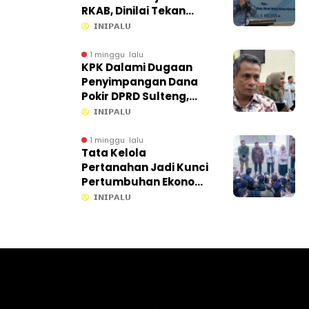
RKAB, Dinilai Tekan
Efisiensi Ekonomi
𝗜𝗡𝗜𝗣𝗔𝗟𝗨
1 minggu lalu
KPK Dalami Dugaan
Penyimpangan Dana
Pokir DPRD Sulteng,
Proses di Sekretariat
𝗜𝗡𝗜𝗣𝗔𝗟𝗨
Ikut Ditelusuri
1 minggu lalu
Tata Kelola
Pertanahan Jadi Kunci
Pertumbuhan Ekonomi,
Gubernur Anwar Hafid
𝗜𝗡𝗜𝗣𝗔𝗟𝗨
Gandeng KPK dan
ATR/BPN Percepat
Kepastian Lahan