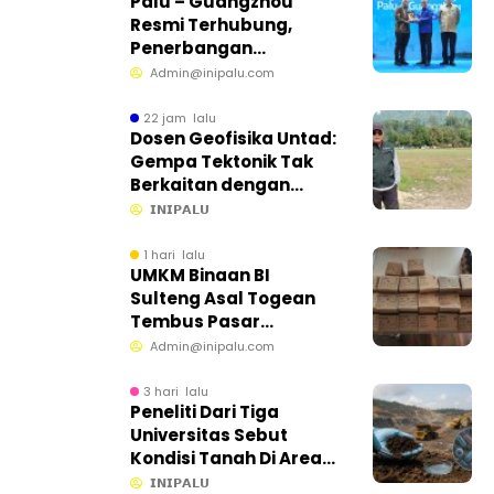
Palu – Guangzhou
Resmi Terhubung,
Penerbangan
Internasional Perdana
Admin@inipalu.com
Dibuka dari Sulawesi
Tengah
22 jam lalu
Dosen Geofisika Untad:
Gempa Tektonik Tak
Berkaitan dengan
Aktivitas Tambang
𝗜𝗡𝗜𝗣𝗔𝗟𝗨
Bawah Tanah
1 hari lalu
UMKM Binaan BI
Sulteng Asal Togean
Tembus Pasar
Internasional
Admin@inipalu.com
3 hari lalu
Peneliti Dari Tiga
Universitas Sebut
Kondisi Tanah Di Area
CPM Masih Baik
𝗜𝗡𝗜𝗣𝗔𝗟𝗨