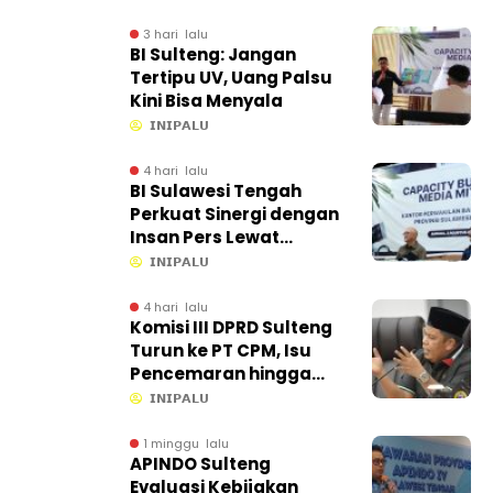
3 hari lalu
BI Sulteng: Jangan
Tertipu UV, Uang Palsu
Kini Bisa Menyala
𝗜𝗡𝗜𝗣𝗔𝗟𝗨
4 hari lalu
BI Sulawesi Tengah
Perkuat Sinergi dengan
Insan Pers Lewat
Capacity Building di
𝗜𝗡𝗜𝗣𝗔𝗟𝗨
Ampana
4 hari lalu
Komisi III DPRD Sulteng
Turun ke PT CPM, Isu
Pencemaran hingga
Kontribusi PAD Jadi
𝗜𝗡𝗜𝗣𝗔𝗟𝗨
Sorotan
1 minggu lalu
APINDO Sulteng
Evaluasi Kebijakan