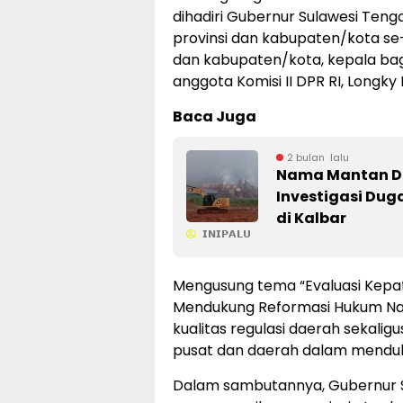
dihadiri Gubernur Sulawesi Tenga
provinsi dan kabupaten/kota se
dan kabupaten/kota, kepala bag
anggota Komisi II DPR RI, Longky
Baca Juga
2 bulan lalu
Nama Mantan Di
Investigasi Du
di Kalbar
𝗜𝗡𝗜𝗣𝗔𝗟𝗨
Mengusung tema “Evaluasi Kep
Mendukung Reformasi Hukum Nasio
kualitas regulasi daerah sekali
pusat dan daerah dalam menduk
Dalam sambutannya, Gubernur S