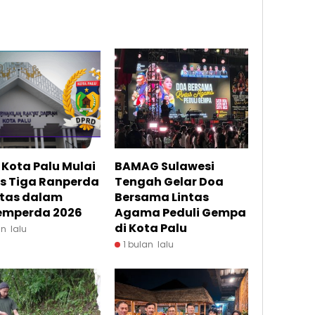
Kota Palu Mulai
BAMAG Sulawesi
s Tiga Ranperda
Tengah Gelar Doa
itas dalam
Bersama Lintas
emperda 2026
Agama Peduli Gempa
di Kota Palu
an lalu
1 bulan lalu