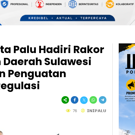
a Palu Hadiri Rakor
 Daerah Sulawesi
an Penguatan
egulasi
76
𝗜𝗡𝗜𝗣𝗔𝗟𝗨