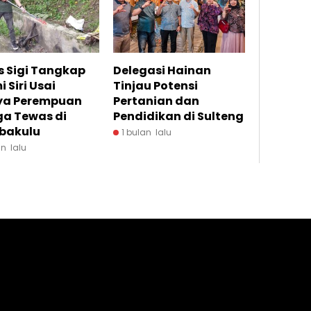
s Sigi Tangkap
Delegasi Hainan
 Siri Usai
Tinjau Potensi
ya Perempuan
Pertanian dan
ga Tewas di
Pendidikan di Sulteng
bakulu
1 bulan lalu
an lalu