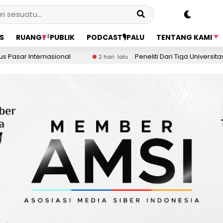
S
RUANG
PUBLIK
PODCAST🎙PALU
TENTANG KAMI
nal
Peneliti Dari Tiga Universitas Sebut Kondisi T
2 hari lalu