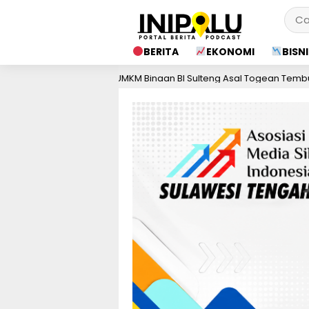
BERITA
EKONOMI
BISNI
UMKM Binaan BI Sulteng Asal Togean Tembus Pasar Internasio
m lalu