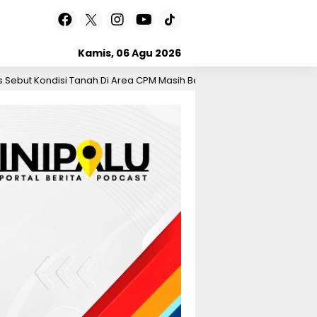
Kamis, 06 Agu 2026
anah Di Area CPM Masih Baik
BI Sulteng: Jangan Tert
2 hari lalu