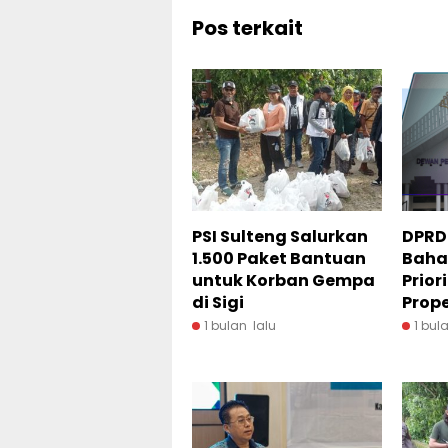
Pos terkait
PSI Sulteng Salurkan
DPRD 
1.500 Paket Bantuan
Baha
untuk Korban Gempa
Prior
di Sigi
Prop
1 bulan lalu
1 bul