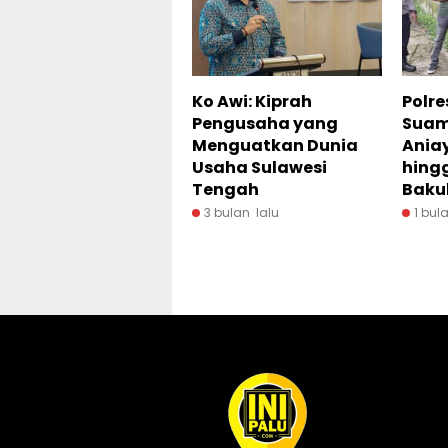
Ko Awi: Kiprah
Polre
Pengusaha yang
Suami
Menguatkan Dunia
Ania
Usaha Sulawesi
hing
Tengah
Baku
3 bulan lalu
1 bul