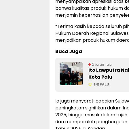
menyampaikan apresiasi atas ke
bahwa kualitas produk hukum da
menjamin keberhasilan penyel
“Terima kasih kepada seluruh pi
Hukum Daerah Regional Sulawesi
menjadikan produk hukum daerah
Baca Juga
2 bulan lalu
Ito Lawputra N
Kota Palu
𝗜𝗡𝗜𝗣𝗔𝗟𝗨
Ia juga menyoroti capaian Sula
peningkatan signifikan dalam I
2025, hingga masuk dalam tujuh 
dan memperoleh penghargaan n
Tahun 2025 di Kendari.